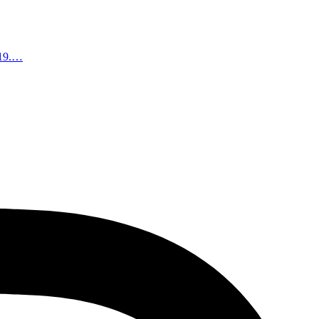
, 19.…