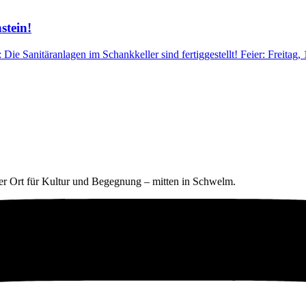
stein!
Die Sanitäranlagen im Schankkeller sind fertiggestellt! Feier: Freitag
ter Ort für Kultur und Begegnung – mitten in Schwelm.